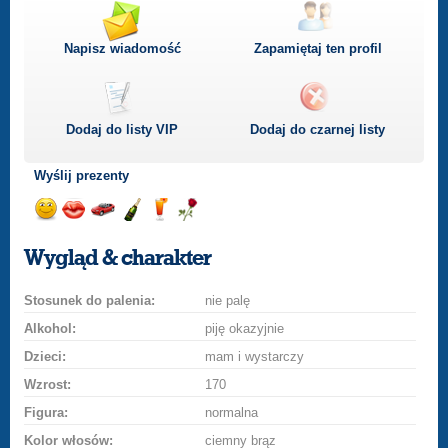
Napisz wiadomość
Zapamiętaj ten profil
Dodaj do listy
VIP
Dodaj do czarnej listy
Wyślij prezenty
Wyślij
Wyślij
Przejażdżka
Wyślij
Wyślij
Wyślij
uśmiech
buziaka
samochodem
szampana
drinka
różę
Wygląd & charakter
Stosunek do palenia:
nie palę
Alkohol:
piję okazyjnie
Dzieci:
mam i wystarczy
Wzrost:
170
Figura:
normalna
Kolor włosów:
ciemny brąz