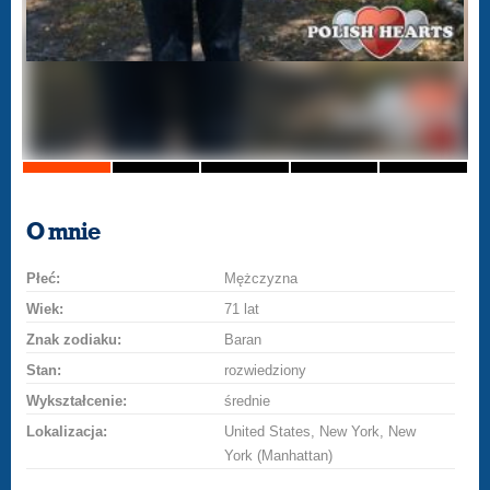
O mnie
Płeć:
Mężczyzna
Wiek:
71 lat
Znak zodiaku:
Baran
Stan:
rozwiedziony
Wykształcenie:
średnie
Lokalizacja:
United States, New York, New
York (Manhattan)