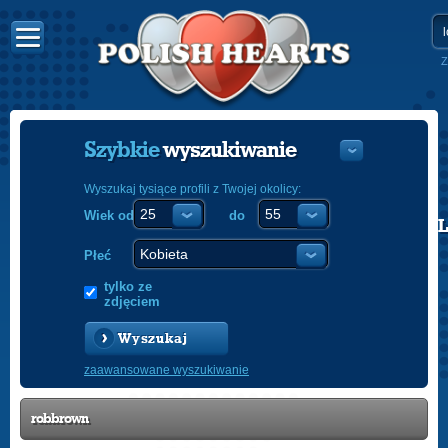
Z
Szybkie
wyszukiwanie
Wyszukaj tysiące profili z Twojej okolicy:
Wiek od
do
POLISH
ENGLISH
Płeć
tylko ze
zdjęciem
Wyszukaj
zaawansowane wyszukiwanie
robbrown