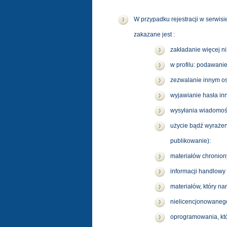
W przypadku rejestracji w serwis
zakazane jest :
zakładanie więcej ni
w profilu: podawanie
zezwalanie innym os
wyjawianie hasła i
wysyłania wiadomośc
użycie bądź wyrażen
publikowanie):
materiałów chronio
informacji handlowy
materiałów, który na
nielicencjonowaneg
oprogramowania, któ