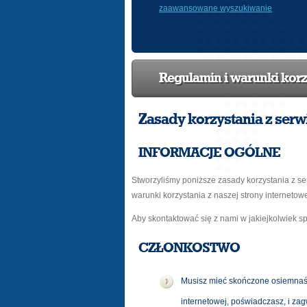
zaawansowane wyszukiwanie
Regulamin i warunki korz
Zasady korzystania z serw
INFORMACJE OGÓLNE
Stworzyliśmy poniższe zasady korzystania z serw
warunki korzystania z naszej strony internetow
Aby skontaktować się z nami w jakiejkolwiek s
CZŁONKOSTWO
Musisz mieć skończone osiemnaści
internetowej, poświadczasz, i za