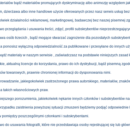
teriałów bądź materiałów promujących dyskryminację albo animozję względem jak
, dzierżawa albo inne handlowe użycie oferowanych przez nasz serwis usług bez
olwiek działalności reklamowej, marketingowej, badawczej bez naszej pisemnej zg
awo przeglądania i usuwania treści, zdjęć, profili subskrybentów nieprzestrzegają
wa osób trzecich , bądź mogące stwarzać zagrożenie dla pozostałych subskrybent
a ponosisz wyłączną odpowiedzialność za publikowane i przesyłane do innych uży
ądź materiały w naszym serwisie , zaświadczasz na podstawie niniejszych zasad ko
ie, aktualną licencje do korzystania, prawo do ich dystrybucji, bądź pisemną zgo
ków towarowych, prawnie chronionej informacji do dysponowania nimi.
prowadzanie, jakiegokolwiek zastrzeżonego prawa autorskiego, materiałów, znakó
la takich własnościowych praw.
iejszego porozumienia, jakiekolwiek nękanie innych członków i subskrybentów na
rzypadku zaistnienia powyższej sytuacji zmuszeni będziemy podjąć odpowiednie 
ów pomiędzy poszczególnymi członkami i subskrybentami.
o do usuwania fotografii, które nie przedstawiaja osoby rejestrującej się lub główne