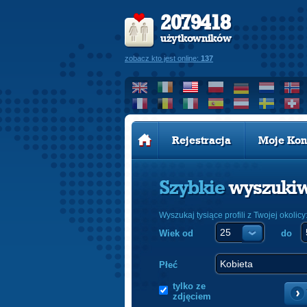
2079418
użytkowników
zobacz kto jest online:
137
Rejestracja
Moje Kon
Szybkie
wyszuki
Wyszukaj tysiące profili z Twojej okolicy
Wiek od
do
Płeć
tylko ze
zdjęciem