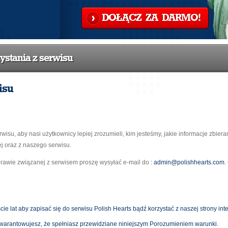
DOŁĄCZ ZA DARMO!
ystania z serwisu
isu
isu, aby nasi użytkownicy lepiej zrozumieli, kim jesteśmy, jakie informacje zbieram
ej oraz z naszego serwisu.
prawie związanej z serwisem proszę wysyłać e-mail do :
admin@polishhearts.com
.
e lat aby zapisać się do serwisu Polish Hearts bądź korzystać z naszej strony int
gwarantowujesz, że spełniasz przewidziane niniejszym Porozumieniem warunki.