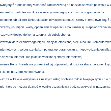
rawną bądź niedokładną zawartość zamieszczoną na naszym serwisie powstałą w 
krybentów, bądź tez wynikłą z wykorzystywanego przez nich oprogramowania.
 online lub offline), jakiegokolwiek użytkownika naszej strony internetowej bądź 
przerwy, usunięcia, wady, opóźnienia w operacji albo transmisji, niepowodzenia lini
oryzowany dostęp do konta członka lub subskrybenta.
ów wynikłe z technicznego błędu jakiejś telefonicznej sieci albo linii, komputerowe
g internetowych, wyposażenia komputera, oprogramowania, niepowodzenia emaila 
iążenia Internetu lub jakiejkolwiek innej strony internetowej.
mienia Polish Hearts nie ponosi żadnej odpowiedzialności za straty moralne i fiz
ni skutek naszego zaniedbywania.
ież, że w trakcie korzystania z naszych usług spotkasz miłość twojego życia i nie 
enie, którego możesz doznać w wyniku uczestnictwa bądź subskrypcji w naszym se