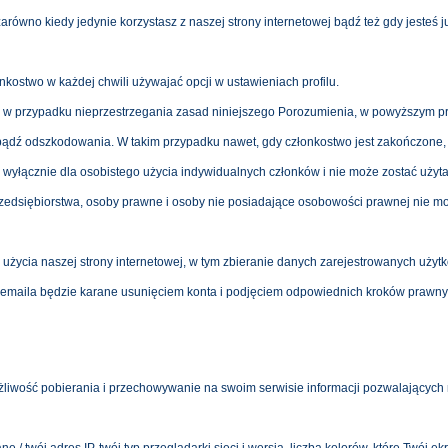
równo kiedy jedynie korzystasz z naszej strony internetowej bądź też gdy jesteś 
kostwo w każdej chwili używajać opcji w ustawieniach profilu.
o, w przypadku nieprzestrzegania zasad niniejszego Porozumienia, w powyższym 
 bądź odszkodowania. W takim przypadku nawet, gdy członkostwo jest zakończone,
a wyłącznie dla osobistego użycia indywidualnych członków i nie może zostać użyt
zedsiębiorstwa, osoby prawne i osoby nie posiadające osobowości prawnej nie mog
życia naszej strony internetowej, w tym zbieranie danych zarejestrowanych użyt
emaila będzie karane usunięciem konta i podjęciem odpowiednich kroków prawny
liwość pobierania i przechowywanie na swoim serwisie informacji pozwalających na 