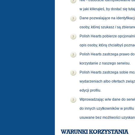
Nie - osobiście identyfikowalne da
w jaki kliknąłeś, by dostać się t
Dane pozwalające na identyfikacj
osoby, której szukasz / są zbier
Polish Hearts pobierze opcjonalnie 
opis osoby, którą chciałbyś poznać
Polish Hearts zastrzega prawo do
korzystanie z naszego serwisu.
Polish Hearts zastrzega sobie m
wydarzeniach albo ofertach zwią
edycji profilu.
Wprowadzając w/w dane do serwis
do innych uzytkowników w profil
usuwane bez możliwości uzyskani
WARUNKI KORZYSTANIA