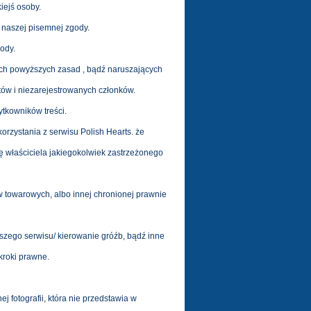
iejś osoby.
 naszej pisemnej zgody.
ody.
cych powyższych zasad , bądź naruszających
ów i niezarejestrowanych członków.
tkowników treści.
rzystania z serwisu Polish Hearts. że
dę właściciela jakiegokolwiek zastrzeżonego
w towarowych, albo innej chronionej prawnie
szego serwisu/ kierowanie gróźb, bądź inne
kroki prawne.
j fotografii, która nie przedstawia w