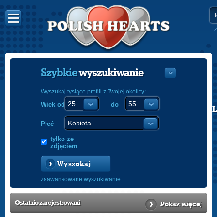
Z
Szybkie
wyszukiwanie
Wyszukaj tysiące profili z Twojej okolicy:
Wiek od
do
POLISH
ENGLISH
Płeć
tylko ze
zdjęciem
Wyszukaj
zaawansowane wyszukiwanie
Ostatnio
zarejestrowani
Pokaż więcej