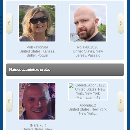
‹
›
Prev
Next
Polskafloryda
Polak862026
as,
United States, Kansas,
United States, New
Unit
Butler, Potwin
Jersey, Passaic
Jerse
Najpopularniejsze profile
Abonua12
United States, New York,
New York...
‹
›
Prev
Next
RRafal78R
R
United States, New
U