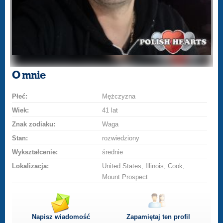
O mnie
Płeć:
Mężczyzna
Wiek:
41 lat
Znak zodiaku:
Waga
Stan:
rozwiedziony
Wykształcenie:
średnie
Lokalizacja:
United States, Illinois, Cook,
Mount Prospect
Napisz wiadomość
Zapamiętaj ten profil