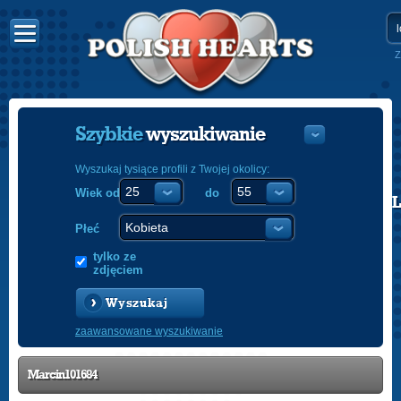
Z
Szybkie
wyszukiwanie
Wyszukaj tysiące profili z Twojej okolicy:
Wiek od
do
POLISH
ENGLISH
Płeć
tylko ze
zdjęciem
Wyszukaj
zaawansowane wyszukiwanie
Marcin101684