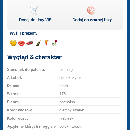
Dodaj do listy
VIP
Dodaj do czarnej listy
Wyślij prezenty
Wyślij
Wyślij
Przejażdżka
Wyślij
Wyślij
Wyślij
uśmiech
buziaka
samochodem
szampana
drinka
różę
Wygląd & charakter
Stosunek do palenia:
nie palę
Alkohol:
piję okazyjnie
Dzieci:
mam
Wzrost:
175
Figura:
normalna
Kolor włosów:
ciemny szatyn
Kolor oczu:
niebieski
Języki, w których mogę się
polski, włoski