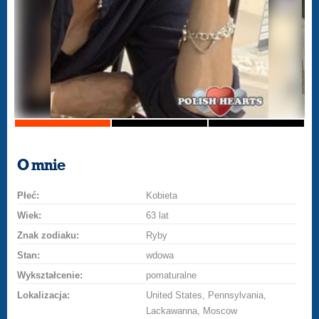
O mnie
Płeć:
Kobieta
Wiek:
63 lat
Znak zodiaku:
Ryby
Stan:
wdowa
Wykształcenie:
pomaturalne
Lokalizacja:
United States, Pennsylvania,
Lackawanna, Moscow