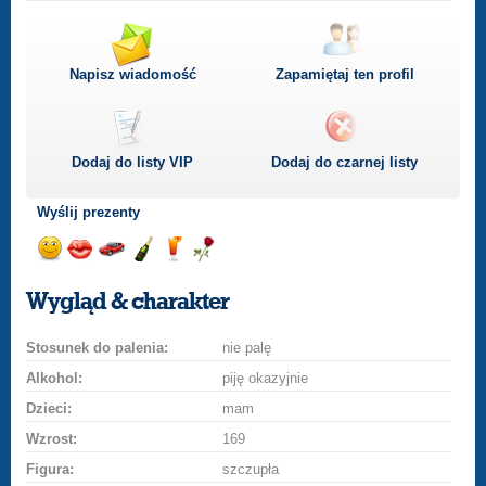
Napisz wiadomość
Zapamiętaj ten profil
Dodaj do listy
VIP
Dodaj do czarnej listy
Wyślij prezenty
Wyślij
Wyślij
Przejażdżka
Wyślij
Wyślij
Wyślij
uśmiech
buziaka
samochodem
szampana
drinka
różę
Wygląd & charakter
Stosunek do palenia:
nie palę
Alkohol:
piję okazyjnie
Dzieci:
mam
Wzrost:
169
Figura:
szczupła