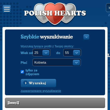
Z
Szybkie
wyszukiwanie
Wyszukaj tysiące profili z Twojej okolicy:
Wiek od
do
POLISH
ENGLISH
Płeć
tylko ze
zdjęciem
Wyszukaj
zaawansowane wyszukiwanie
JJenny2J