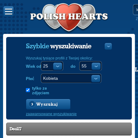
Z
Szybkie
wyszukiwanie
Wyszukaj tysiące profili z Twojej okolicy:
Wiek od
do
POLISH
ENGLISH
Płeć
tylko ze
zdjęciem
Wyszukaj
zaawansowane wyszukiwanie
Deal27