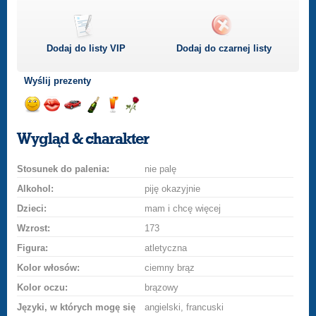
Dodaj do listy
VIP
Dodaj do czarnej listy
Wyślij prezenty
Wyślij
Wyślij
Przejażdżka
Wyślij
Wyślij
Wyślij
uśmiech
buziaka
samochodem
szampana
drinka
różę
Wygląd & charakter
Stosunek do palenia:
nie palę
Alkohol:
piję okazyjnie
Dzieci:
mam i chcę więcej
Wzrost:
173
Figura:
atletyczna
Kolor włosów:
ciemny brąz
Kolor oczu:
brązowy
Języki, w których mogę się
angielski, francuski