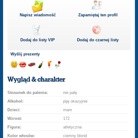
Napisz wiadomość
Zapamiętaj ten profil
Dodaj do listy
VIP
Dodaj do czarnej listy
Wyślij prezenty
Wyślij
Wyślij
Przejażdżka
Wyślij
Wyślij
Wyślij
uśmiech
buziaka
samochodem
szampana
drinka
różę
Wygląd & charakter
Stosunek do palenia:
nie palę
Alkohol:
piję okazyjnie
Dzieci:
mam
Wzrost:
172
Figura:
atletyczna
Kolor włosów:
ciemny blond