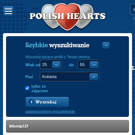
Z
Szybkie
wyszukiwanie
Wyszukaj tysiące profili z Twojej okolicy:
Wiek od
do
POLISH
ENGLISH
Płeć
tylko ze
zdjęciem
Wyszukaj
zaawansowane wyszukiwanie
lukaszp123