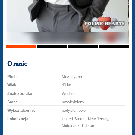
O mnie
Płeć:
Mężczyzna
Wiek:
40 lat
Znak zodiaku:
Wodnik
Stan:
rozwiedziony
Wykształcenie:
podyplomowe
Lokalizacja:
United States, New Jersey,
Middlesex, Edison