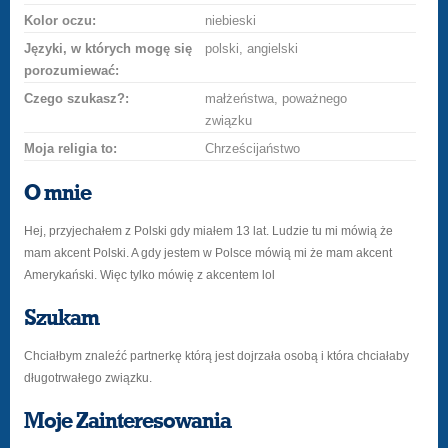
Kolor oczu:
niebieski
Języki, w których mogę się
polski, angielski
porozumiewać:
Czego szukasz?:
małżeństwa, poważnego
związku
Moja religia to:
Chrześcijaństwo
O mnie
Hej, przyjechałem z Polski gdy miałem 13 lat. Ludzie tu mi mówią że
mam akcent Polski. A gdy jestem w Polsce mówią mi że mam akcent
Amerykański. Więc tylko mówię z akcentem lol
Szukam
Chciałbym znaleźć partnerkę którą jest dojrzała osobą i która chciałaby
długotrwałego związku.
Moje Zainteresowania