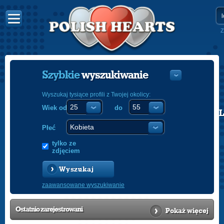
Z
Szybkie
wyszukiwanie
Wyszukaj tysiące profili z Twojej okolicy:
Wiek od
do
POLISH
ENGLISH
Płeć
tylko ze
zdjęciem
Wyszukaj
zaawansowane wyszukiwanie
Ostatnio
zarejestrowani
Pokaż więcej