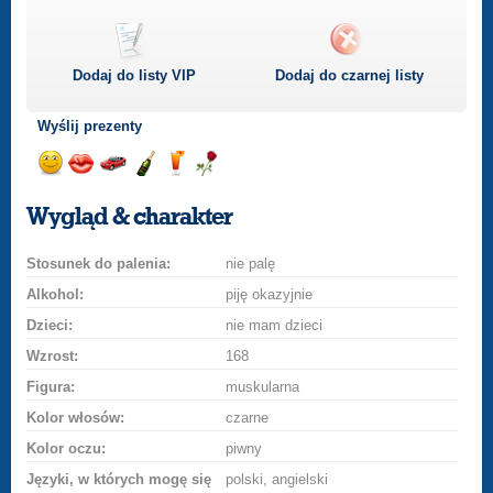
Dodaj do listy
VIP
Dodaj do czarnej listy
Wyślij prezenty
Wyślij
Wyślij
Przejażdżka
Wyślij
Wyślij
Wyślij
uśmiech
buziaka
samochodem
szampana
drinka
różę
Wygląd & charakter
Stosunek do palenia:
nie palę
Alkohol:
piję okazyjnie
Dzieci:
nie mam dzieci
Wzrost:
168
Figura:
muskularna
Kolor włosów:
czarne
Kolor oczu:
piwny
Języki, w których mogę się
polski, angielski