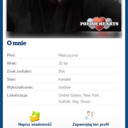
O mnie
Płeć:
Mężczyzna
Wiek:
32 lat
Znak zodiaku:
Byk
Stan:
kawaler
Wykształcenie:
średnie
Lokalizacja:
United States, New York,
Suffolk, Bay Shore
Napisz wiadomość
Zapamiętaj ten profil