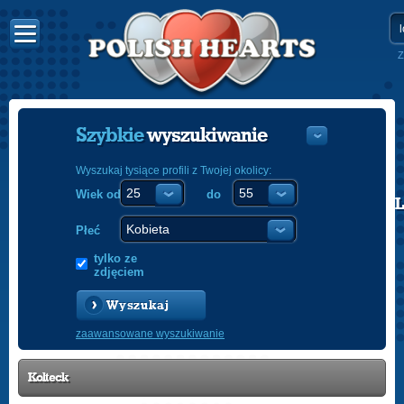
Z
Szybkie
wyszukiwanie
Wyszukaj tysiące profili z Twojej okolicy:
Wiek od
do
POLISH
ENGLISH
Płeć
tylko ze
zdjęciem
Wyszukaj
zaawansowane wyszukiwanie
Kolteck