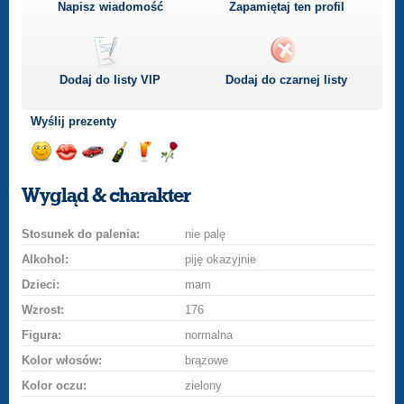
Napisz wiadomość
Zapamiętaj ten profil
Dodaj do listy
VIP
Dodaj do czarnej listy
Wyślij prezenty
Wyślij
Wyślij
Przejażdżka
Wyślij
Wyślij
Wyślij
uśmiech
buziaka
samochodem
szampana
drinka
różę
Wygląd & charakter
Stosunek do palenia:
nie palę
Alkohol:
piję okazyjnie
Dzieci:
mam
Wzrost:
176
Figura:
normalna
Kolor włosów:
brązowe
Kolor oczu:
zielony