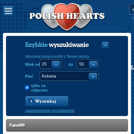
Z
Szybkie
wyszukiwanie
Wyszukaj tysiące profili z Twojej okolicy:
Wiek od
do
POLISH
ENGLISH
Płeć
tylko ze
zdjęciem
Wyszukaj
zaawansowane wyszukiwanie
FajnaB69