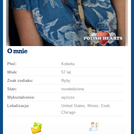
O mnie
Płeć:
Kobieta
Wiek:
57 lat
Znak zodiaku:
Ryby
Stan:
rozwiedziona
Wykształcenie:
wyższe
Lokalizacja:
United States, Illinois, Cook,
Chicago