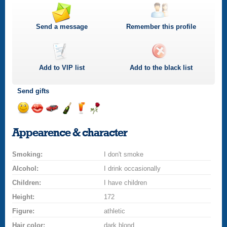
Send a message
Remember this profile
Add to
VIP
list
Add to the black list
Send gifts
Send
Send
Invite
Send
Send
Send
a
a
for
champagne
a
a
Appearence & character
smile
kiss
a
drink
rose
car
Smoking:
drive
I don't smoke
Alcohol:
I drink occasionally
Children:
I have children
Height:
172
Figure:
athletic
Hair color:
dark blond