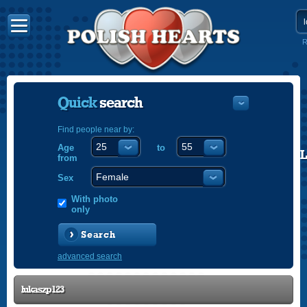
R
Quick
search
Find people near by:
Age
to
POLISH
from
ENGLISH
Sex
With photo
only
Search
advanced search
lukaszp123