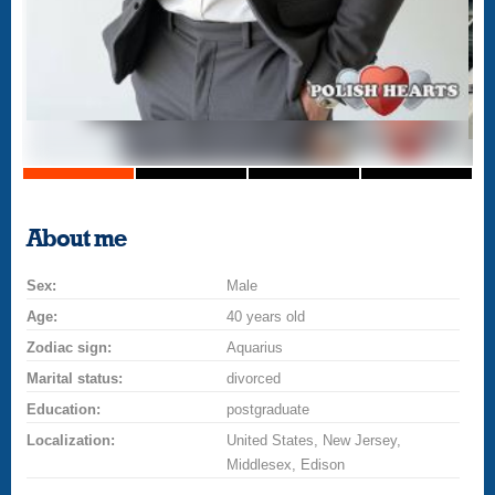
About me
Sex:
Male
Age:
40 years old
Zodiac sign:
Aquarius
Marital status:
divorced
Education:
postgraduate
Localization:
United States, New Jersey,
Middlesex, Edison