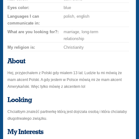
Eyes color:
blue
Languages I can
polish, english
communicate in:
What are you looking for?:
marriage, long-term
relationship
My religion is:
Christianity
About
Hej, przyjechałem z Polski gdy miałem 13 lat. Ludzie tu mi mówią że
mam akcent Polski. A gdy jestem w Polsce mówią mi że mam akcent
Amerykański. Więc tylko mówię z akcentem lol
Looking
Chciałbym znaleźć partnerkę którą jest dojrzała osobą i która chciałaby
długotrwałego związku.
My Interests